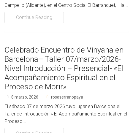
Campello (Alicante), en el Centro Social El Barranquet, la...
Socios Colaboradores
Continue Reading
Colaboramos con
Formaciones
Celebrado Encuentro de Vinyana en
Nuestra propuesta de formación
Barcelona– Taller 07/marzo/2026-
Realizadas
Nivel Introducción – Presencial- «El
Acompañamiento Espiritual en el
Acompañamiento
Proceso de Morir»
Noticias
8 marzo, 2026
rosaserranopaya
Vídeos
El sábado 07 de marzo 2026 tuvo lugar en Barcelona el
Taller de Introducción » El Acompañamiento Espiritual en el
Contacto
Proceso...
Cómo Colaborar