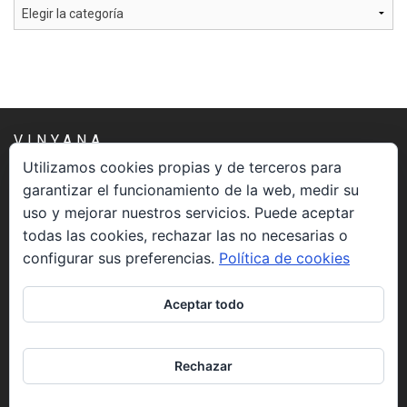
Categorías
VINYANA
Utilizamos cookies propias y de terceros para
garantizar el funcionamiento de la web, medir su
Una asociación constituida sin ánimo de lucro cuya misión
uso y mejorar nuestros servicios. Puede aceptar
es atender los aspectos espirituales relacionados con el
todas las cookies, rechazar las no necesarias o
proceso vivir el morir.
configurar sus preferencias.
Política de cookies
CONTACTO
Aceptar todo
info@vinyana.org
Rechazar
REDES SOCIALES