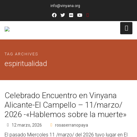
info@vinyana.org
Acceso
TAG ARCHIVES
Conócenos
espiritualidad
Socios Fundadores
Junta Directiva
Celebrado Encuentro en Vinyana
Presidencia de Honor
Alicante-El Campello – 11/marzo/
2026 -«Hablemos sobre la muerte»
Docentes
12 marzo, 2026
rosaserranopaya
Socios de Número
El pasado Miercoles 11 /marzo/ del 2026 tuvo lugar en El