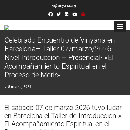
info@vinyana.org
Celebrado Encuentro de Vinyana en
Acceso
Barcelona– Taller 07/marzo/2026-
Nivel Introducción – Presencial- «El
Conócenos
Acompañamiento Espiritual en el
Socios Fundadores
Proceso de Morir»
Junta Directiva
8 marzo, 2026
Presidencia de Honor
El sábado 07 de marzo 2026 tuvo lugar
Docentes
en Barcelona el Taller de Introducción »
El Acompañamiento Espiritual en el
Socios de Número