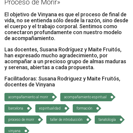
Proceso de Morir»
Socios Colaboradores
El objetivo de Vinyana es que el proceso de final de
vida, no se entienda sólo desde la razón, sino desde
Colaboramos con
el cuerpo y el trabajo corporal. Sentimos como
conectaron profundamente con nuestro modelo
Formaciones
de acompañamiento.
Nuestra propuesta de formación
Las docentes, Susana Rodríguez y Maite Fruitós,
han expresado mucho agradecimiento, por
acompañar a un precioso grupo de almas maduras
Realizadas
y serenas, abiertas a cada propuesta.
Acompañamiento
Facilitadoras: Susana Rodriguez y Maite Fruitós,
docentes de Vinyana
Noticias
acompañamiento al morir
acompañamiento espiritual
Vídeos
barcelona
espiritualidad
formación
Contacto
proceso de morir
taller de introducción
tanatología
Cómo Colaborar
vinyana