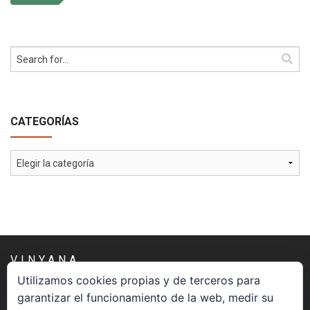
CATEGORÍAS
Categorías
VINYANA
Utilizamos cookies propias y de terceros para
garantizar el funcionamiento de la web, medir su
Una asociación constituida sin ánimo de lucro cuya misión