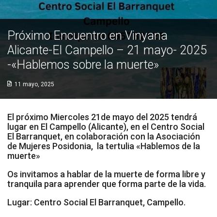
Socios Colaboradores
Próximo Encuentro en Vinyana
Colaboramos con
Alicante-El Campello – 21 mayo- 2025
Formaciones
-«Hablemos sobre la muerte»
Nuestra propuesta de formación
11 mayo, 2025
Realizadas
El próximo Miercoles 21de mayo del 2025 tendrá
Acompañamiento
lugar en El Campello (Alicante), en el Centro Social
El Barranquet, en colaboración con la Asociación
de Mujeres Posidonia, la tertulia «Hablemos de la
Noticias
muerte»
Vídeos
Os invitamos a hablar de la muerte de forma libre y
tranquila para aprender que forma parte de la vida.
Contacto
Lugar: Centro Social El Barranquet, Campello.
Cómo Colaborar