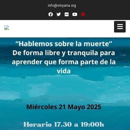
info@vinyana.org
Acceso
Conócenos
Socios Fundadores
Junta Directiva
Presidencia de Honor
Docentes
Socios de Número