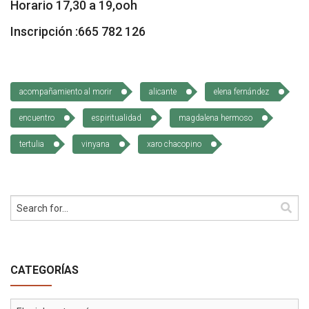
Horario 17,30 a 19,ooh
Inscripción :665 782 126
acompañamiento al morir
alicante
elena fernández
encuentro
espiritualidad
magdalena hermoso
tertulia
vinyana
xaro chacopino
CATEGORÍAS
Categorías