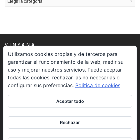
VINYANA
Utilizamos cookies propias y de terceros para
garantizar el funcionamiento de la web, medir su
Una asociación constituida sin ánimo de lucro cuya misión
uso y mejorar nuestros servicios. Puede aceptar
es atender los aspectos espirituales relacionados con el
todas las cookies, rechazar las no necesarias o
proceso vivir el morir.
configurar sus preferencias.
Política de cookies
CONTACTO
Aceptar todo
info@vinyana.org
Rechazar
REDES SOCIALES