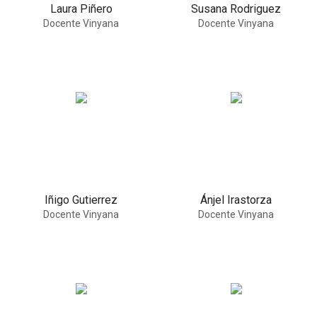
Laura Piñero
Susana Rodriguez
Socios Colaboradores
Docente Vinyana
Docente Vinyana
Colaboramos con
Formaciones
Nuestra propuesta de formación
Realizadas
Acompañamiento
Iñigo Gutierrez
Ánjel Irastorza
Noticias
Docente Vinyana
Docente Vinyana
Vídeos
Contacto
Cómo Colaborar