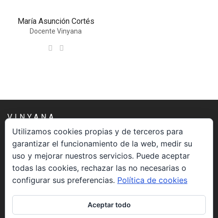
María Asunción Cortés
Docente Vinyana
VINYANA
Utilizamos cookies propias y de terceros para
garantizar el funcionamiento de la web, medir su
Una asociación constituida sin ánimo de lucro cuya misión
uso y mejorar nuestros servicios. Puede aceptar
es atender los aspectos espirituales relacionados con el
todas las cookies, rechazar las no necesarias o
proceso vivir el morir.
configurar sus preferencias.
Política de cookies
CONTACTO
Aceptar todo