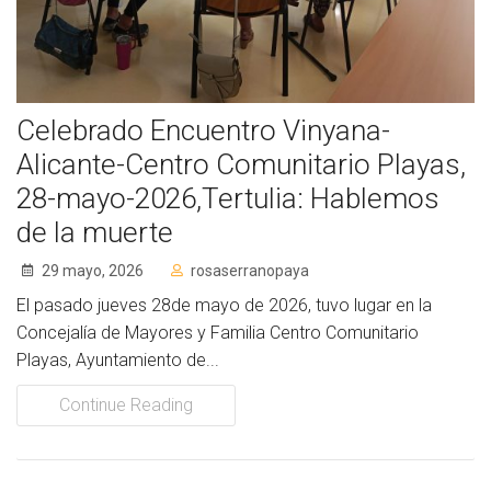
Socios Colaboradores
Colaboramos con
Celebrado Encuentro Vinyana-
Formaciones
Alicante-Centro Comunitario Playas,
Nuestra propuesta de formación
28-mayo-2026,Tertulia: Hablemos
de la muerte
Realizadas
29 mayo, 2026
rosaserranopaya
Acompañamiento
El pasado jueves 28de mayo de 2026, tuvo lugar en la
Noticias
Concejalía de Mayores y Familia Centro Comunitario
Playas, Ayuntamiento de...
Vídeos
Continue Reading
Contacto
Cómo Colaborar