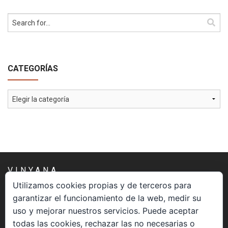
CATEGORÍAS
Categorías
VINYANA
Utilizamos cookies propias y de terceros para
garantizar el funcionamiento de la web, medir su
Una asociación constituida sin ánimo de lucro cuya misión
uso y mejorar nuestros servicios. Puede aceptar
es atender los aspectos espirituales relacionados con el
todas las cookies, rechazar las no necesarias o
proceso vivir el morir.