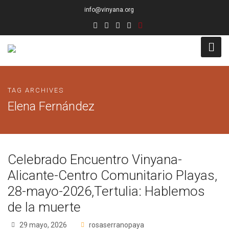
info@vinyana.org
Acceso
TAG ARCHIVES
Conócenos
Elena Fernández
Socios Fundadores
Junta Directiva
Celebrado Encuentro Vinyana-
Presidencia de Honor
Alicante-Centro Comunitario Playas,
28-mayo-2026,Tertulia: Hablemos
Docentes
de la muerte
Socios de Número
29 mayo, 2026
rosaserranopaya