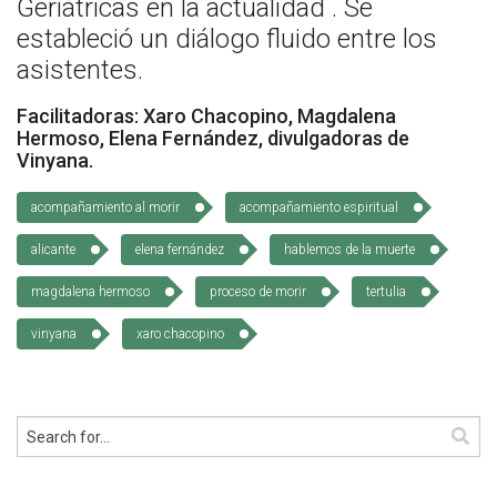
Geriátricas en la actualidad . Se
Cómo Colaborar
estableció un diálogo fluido entre los
asistentes.
Facilitadoras: Xaro Chacopino, Magdalena
Hermoso, Elena Fernández, divulgadoras de
Vinyana.
acompañamiento al morir
acompañamiento espiritual
alicante
elena fernández
hablemos de la muerte
magdalena hermoso
proceso de morir
tertulia
vinyana
xaro chacopino