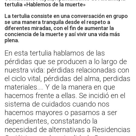
tertulia «Hablemos de la muerte»
Socios de Número
La tertulia consiste en una conversación en grupo
Socios Colaboradores
se una manera tranquila desde el respeto a
diferentes miradas, con el fin de aumentar la
Colaboramos con
conciencia de la muerte y así vivir una vida más
plena.
Formaciones
En esta tertulia hablamos de las
pérdidas que se producen a lo largo de
Nuestra propuesta de formación
nuestra vida: pérdidas relacionadas con
Realizadas
el ciclo vital, pérdidas del alma, perdidas
materiales…. Y de la manera en que
Acompañamiento
hacemos frente a ellas. Se incidió en el
Noticias
sistema de cuidados cuando nos
hacemos mayores o pasamos a ser
Vídeos
dependientes, constatando la
necesidad de alternativas a Residencias
Contacto