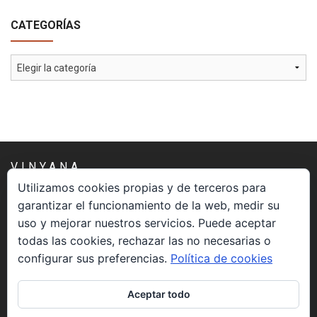
CATEGORÍAS
Categorías
VINYANA
Utilizamos cookies propias y de terceros para
garantizar el funcionamiento de la web, medir su
Una asociación constituida sin ánimo de lucro cuya misión
uso y mejorar nuestros servicios. Puede aceptar
es atender los aspectos espirituales relacionados con el
todas las cookies, rechazar las no necesarias o
proceso vivir el morir.
configurar sus preferencias.
Política de cookies
CONTACTO
Aceptar todo