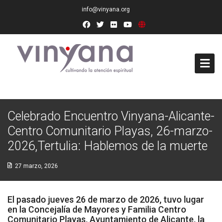
info@vinyana.org
Acceso
Celebrado Encuentro Vinyana-Alicante-
Conócenos
Centro Comunitario Playas, 26-marzo-
Socios Fundadores
2026,Tertulia: Hablemos de la muerte
Junta Directiva
27 marzo, 2026
Presidencia de Honor
El pasado jueves 26 de marzo de 2026, tuvo lugar
Docentes
en la Concejalía de Mayores y Familia Centro
Comunitario Playas, Ayuntamiento de Alicante, la