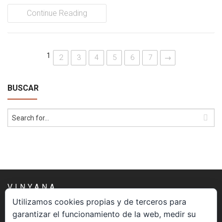
Continue Reading
1
2
3
4
5
6
7
→
BUSCAR
VINYANA
Utilizamos cookies propias y de terceros para
garantizar el funcionamiento de la web, medir su
Una asociación constituida sin ánimo de lucro cuya misión