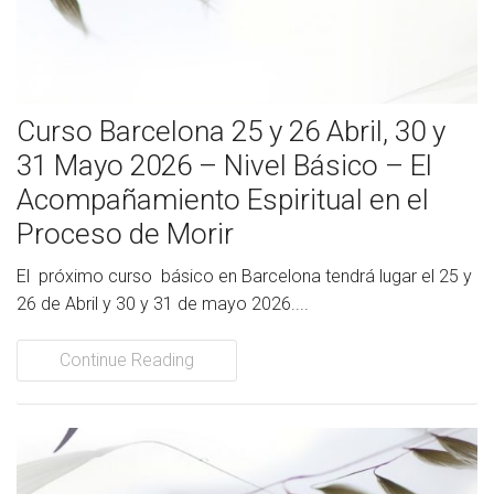
Socios Colaboradores
Colaboramos con
Curso Barcelona 25 y 26 Abril, 30 y
Formaciones
31 Mayo 2026 – Nivel Básico – El
Nuestra propuesta de formación
Acompañamiento Espiritual en el
Proceso de Morir
Realizadas
El próximo curso básico en Barcelona tendrá lugar el 25 y
Acompañamiento
26 de Abril y 30 y 31 de mayo 2026....
Noticias
Continue Reading
Vídeos
Contacto
Cómo Colaborar