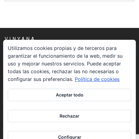
VINYANA
Utilizamos cookies propias y de terceros para
garantizar el funcionamiento de la web, medir su
Una asociación constituida sin ánimo de lucro cuya misión
uso y mejorar nuestros servicios. Puede aceptar
es atender los aspectos espirituales relacionados con el
todas las cookies, rechazar las no necesarias o
proceso vivir el morir.
configurar sus preferencias.
Política de cookies
CONTACTO
Aceptar todo
info@vinyana.org
Rechazar
REDES SOCIALES
Configurar