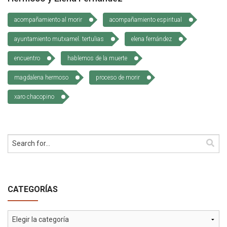
Cómo Colaborar
acompañamiento al morir
acompañamiento espiritual
ayuntamiento mutxamel. tertulias
elena fernández
encuentro
hablemos de la muerte
magdalena hermoso
proceso de morir
xaro chacopino
CATEGORÍAS
Categorías