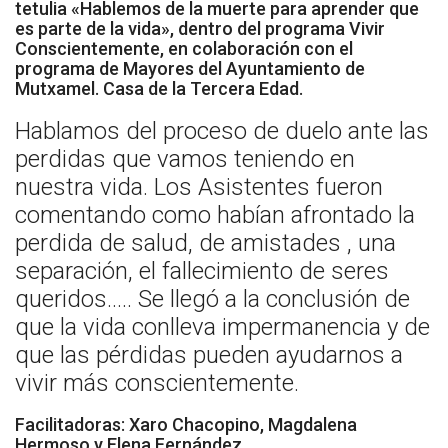
tetulia «Hablemos de la muerte para aprender que
Socios de Número
es parte de la vida», dentro del programa Vivir
Conscientemente, en colaboración con el
Socios Colaboradores
programa de Mayores del Ayuntamiento de
Mutxamel. Casa de la Tercera Edad.
Colaboramos con
Hablamos del proceso de duelo ante las
perdidas que vamos teniendo en
Formaciones
nuestra vida. Los Asistentes fueron
Nuestra propuesta de formación
comentando como habían afrontado la
perdida de salud, de amistades , una
Realizadas
separación, el fallecimiento de seres
Acompañamiento
queridos….. Se llegó a la conclusión de
que la vida conlleva impermanencia y de
Noticias
que las pérdidas pueden ayudarnos a
vivir más conscientemente.
Vídeos
Facilitadoras: Xaro Chacopino, Magdalena
Contacto
Hermoso y Elena Fernández