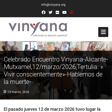
info@vinyana.org
Acceso
Celebrado Encuentro Vinyana-Alicante-
Conócenos
Mutxamel,12/marzo/2026,Tertulia: »
Socios Fundadores
Vivir conscientemente»-Hablemos de
la muerte-
Junta Directiva
13 marzo, 2026
Presidencia de Honor
Docentes
El pasado jueves 12 de marzo 2026 tuvo lugar la