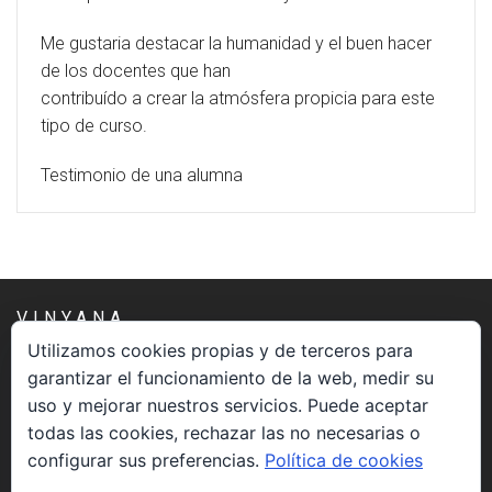
Me gustaria destacar la humanidad y el buen hacer
de los docentes que han
contribuído a crear la atmósfera propicia para este
tipo de curso.
Testimonio de una alumna
VINYANA
Utilizamos cookies propias y de terceros para
garantizar el funcionamiento de la web, medir su
Una asociación constituida sin ánimo de lucro cuya misión
uso y mejorar nuestros servicios. Puede aceptar
es atender los aspectos espirituales relacionados con el
todas las cookies, rechazar las no necesarias o
proceso vivir el morir.
configurar sus preferencias.
Política de cookies
CONTACTO