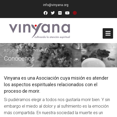
info@vinyana.org
Acceso
ASOCIACIÓN VINYANA
Conócenos
Conócenos
Socios Fundadores
Vinyana es una Asociación cuya misión es atender
los aspectos espirituales relacionados con el
Junta Directiva
proceso de morir.
Presidencia de Honor
Si pudiéramos elegir a todos nos gustaría morir bien. Y sin
embargo el miedo al dolor y al sufrimiento es la emoción
Docentes
más compartida. En nuestra sociedad la muerte es un