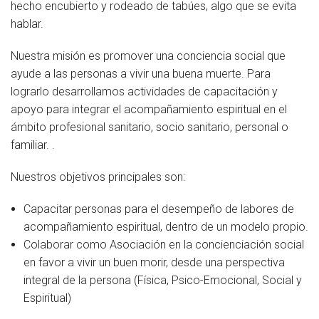
hecho encubierto y rodeado de tabúes, algo que se evita
Socios de Número
hablar.
Socios Colaboradores
Nuestra misión es promover una conciencia social que
ayude a las personas a vivir una buena muerte. Para
Colaboramos con
lograrlo desarrollamos actividades de capacitación y
apoyo para integrar el acompañamiento espiritual en el
Formaciones
ámbito profesional sanitario, socio sanitario, personal o
Nuestra propuesta de formación
familiar. .
Realizadas
Nuestros objetivos principales son:
Acompañamiento
Capacitar personas para el desempeño de labores de
acompañamiento espiritual, dentro de un modelo propio.
Noticias
Colaborar como Asociación en la concienciación social
en favor a vivir un buen morir, desde una perspectiva
Vídeos
integral de la persona (Física, Psico-Emocional, Social y
Espiritual)
Contacto