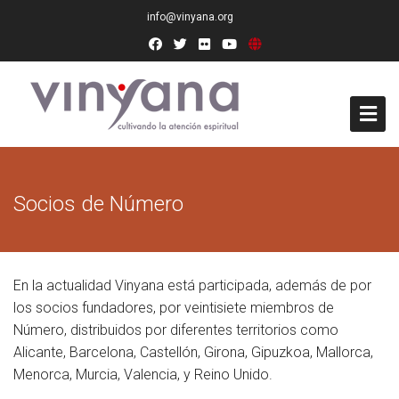
info@vinyana.org
Acceso
Socios de Número
Conócenos
Socios Fundadores
En la actualidad Vinyana está participada, además de por
Junta Directiva
los socios fundadores, por veintisiete miembros de
Número, distribuidos por diferentes territorios como
Presidencia de Honor
Alicante, Barcelona, Castellón, Girona, Gipuzkoa, Mallorca,
Docentes
Menorca, Murcia, Valencia, y Reino Unido.