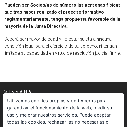
Socios de Número
Pueden ser Socios/as de número las personas físicas
que tras haber realizado el proceso formativo
Socios Colaboradores
reglamentariamente, tenga propuesta favorable de la
mayoría de la Junta Directiva.
Colaboramos con
Deberá ser mayor de edad y no estar sujeta a ninguna
Formaciones
condición legal para el ejercicio de su derecho, ni tengan
limitada su capacidad en virtud de resolución judicial firme.
Nuestra propuesta de formación
Realizadas
Acompañamiento
VINYANA
Noticias
Utilizamos cookies propias y de terceros para
garantizar el funcionamiento de la web, medir su
Una asociación constituida sin ánimo de lucro cuya misión
Vídeos
uso y mejorar nuestros servicios. Puede aceptar
es atender los aspectos espirituales relacionados con el
todas las cookies, rechazar las no necesarias o
Contacto
proceso vivir el morir.