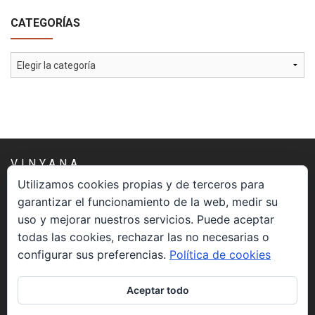
CATEGORÍAS
Categorías
VINYANA
Utilizamos cookies propias y de terceros para
garantizar el funcionamiento de la web, medir su
Una asociación constituida sin ánimo de lucro cuya misión
uso y mejorar nuestros servicios. Puede aceptar
es atender los aspectos espirituales relacionados con el
todas las cookies, rechazar las no necesarias o
proceso vivir el morir.
configurar sus preferencias.
Política de cookies
CONTACTO
Aceptar todo
info@vinyana.org