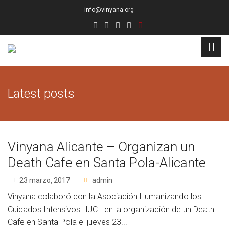
info@vinyana.org
Acceso
Latest posts
Conócenos
Socios Fundadores
Vinyana Alicante – Organizan un
Junta Directiva
Death Cafe en Santa Pola-Alicante
Presidencia de Honor
23 marzo, 2017
admin
Docentes
Vinyana colaboró con la Asociación Humanizando los
Cuidados Intensivos HUCI en la organización de un Death
Socios de Número
Cafe en Santa Pola el jueves 23...