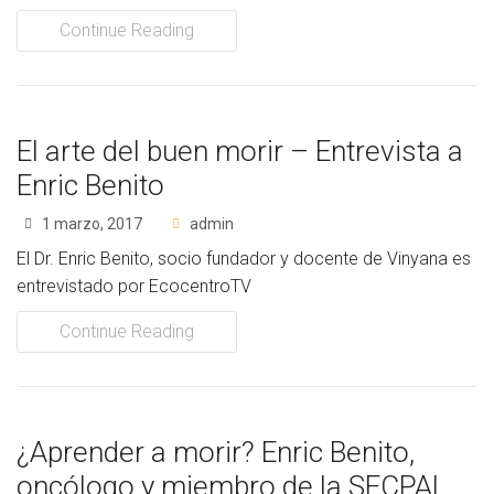
Socios Colaboradores
Continue Reading
Colaboramos con
Formaciones
El arte del buen morir – Entrevista a
Enric Benito
Nuestra propuesta de formación
1 marzo, 2017
admin
Realizadas
El Dr. Enric Benito, socio fundador y docente de Vinyana es
Acompañamiento
entrevistado por EcocentroTV
Continue Reading
Noticias
Vídeos
Contacto
¿Aprender a morir? Enric Benito,
oncólogo y miembro de la SECPAL
Cómo Colaborar