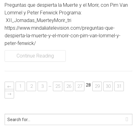
Preguntas que despierta la Muerte y el Morir, con Pim Van
Lommel y Peter Fenwick Programa:
XII_Jornadas_MuerteyMorir_tri
https://www.mindaliatelevision.com/preguntas-que-
despierta-la-muerte-y-el-morir-con-pim-van-lommel-y-
peter-fenwick/
Continue Reading
…
28
←
1
2
3
25
26
27
29
30
31
→