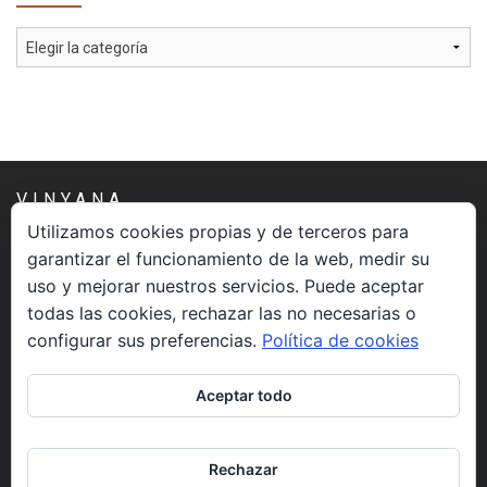
Cómo Colaborar
Categorías
VINYANA
Utilizamos cookies propias y de terceros para
garantizar el funcionamiento de la web, medir su
Una asociación constituida sin ánimo de lucro cuya misión
uso y mejorar nuestros servicios. Puede aceptar
es atender los aspectos espirituales relacionados con el
todas las cookies, rechazar las no necesarias o
proceso vivir el morir.
configurar sus preferencias.
Política de cookies
CONTACTO
Aceptar todo
info@vinyana.org
Rechazar
REDES SOCIALES