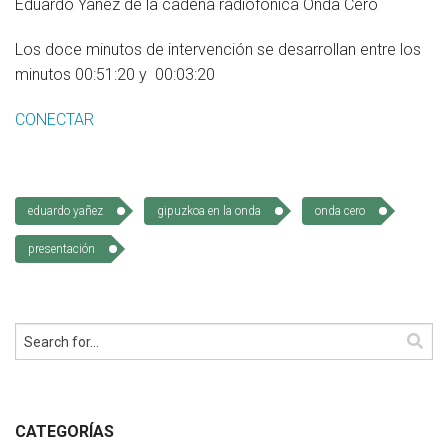
Eduardo Yañez de la cadena radiofónica Onda Cero
Socios de Número
Los doce minutos de intervención se desarrollan entre los
Socios Colaboradores
minutos 00:51:20 y 00:03:20
Colaboramos con
CONECTAR
Formaciones
Nuestra propuesta de formación
eduardo yañez
gipuzkoa en la onda
onda cero
Realizadas
presentación
Acompañamiento
Noticias
Vídeos
Contacto
CATEGORÍAS