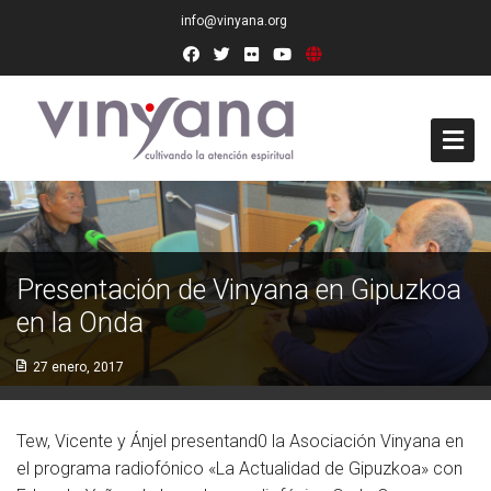
info@vinyana.org
Acceso
Conócenos
Presentación de Vinyana en Gipuzkoa
Socios Fundadores
en la Onda
Junta Directiva
27 enero, 2017
Presidencia de Honor
Tew, Vicente y Ánjel presentand0 la Asociación Vinyana en
Docentes
el programa radiofónico «La Actualidad de Gipuzkoa» con