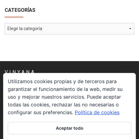
CATEGORÍAS
Categorías
VINYANA
Utilizamos cookies propias y de terceros para
garantizar el funcionamiento de la web, medir su
Una asociación constituida sin ánimo de lucro cuya misión
uso y mejorar nuestros servicios. Puede aceptar
es atender los aspectos espirituales relacionados con el
todas las cookies, rechazar las no necesarias o
proceso vivir el morir.
configurar sus preferencias.
Política de cookies
CONTACTO
Aceptar todo
info@vinyana.org