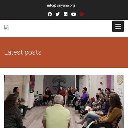
info@vinyana.org
Acceso
Latest posts
Conócenos
Socios Fundadores
Junta Directiva
Presidencia de Honor
Docentes
Socios de Número