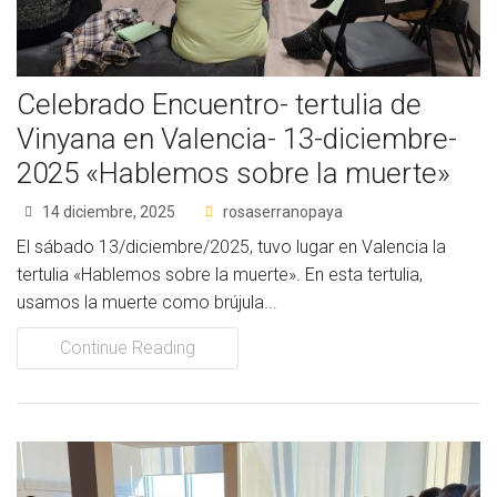
Socios Colaboradores
Colaboramos con
Celebrado Encuentro- tertulia de
Formaciones
Vinyana en Valencia- 13-diciembre-
2025 «Hablemos sobre la muerte»
Nuestra propuesta de formación
14 diciembre, 2025
rosaserranopaya
Realizadas
El sábado 13/diciembre/2025, tuvo lugar en Valencia la
tertulia «Hablemos sobre la muerte». En esta tertulia,
Acompañamiento
usamos la muerte como brújula...
Noticias
Continue Reading
Vídeos
Contacto
Cómo Colaborar