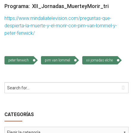
Programa:
XII_Jornadas_MuerteyMorir_tri
Socios Colaboradores
https://www.mindaliatelevision.com/preguntas-que-
Colaboramos con
despierta-la-muerte-y-el-morir-con-pim-van-lommel-y-
peter-fenwick/
Formaciones
Nuestra propuesta de formación
peter fenwich
pim van lommel
xii jornadas elche
Realizadas
Acompañamiento
Noticias
Vídeos
CATEGORÍAS
Contacto
Categorías
Cómo Colaborar