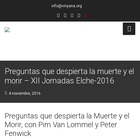
info@vinyana.org
Acceso
Conócenos
Preguntas que despierta la muerte y el
Socios Fundadores
morir – XII Jornadas Elche-2016
Junta Directiva
4 noviembre, 2016
Presidencia de Honor
Preguntas que despierta la Muerte y el
Docentes
Morir, con Pim Van Lommel y Peter
Fenwick
Socios de Número