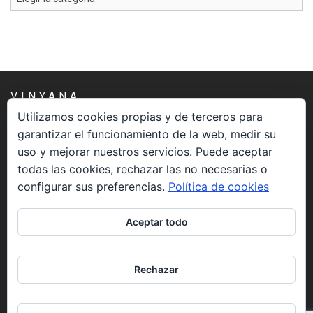
VINYANA
Utilizamos cookies propias y de terceros para
garantizar el funcionamiento de la web, medir su
Una asociación constituida sin ánimo de lucro cuya misión
uso y mejorar nuestros servicios. Puede aceptar
es atender los aspectos espirituales relacionados con el
todas las cookies, rechazar las no necesarias o
proceso vivir el morir.
configurar sus preferencias.
Política de cookies
CONTACTO
Aceptar todo
info@vinyana.org
Rechazar
REDES SOCIALES