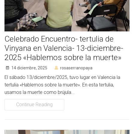
Socios de Número
Socios Colaboradores
Colaboramos con
Celebrado Encuentro- tertulia de
Formaciones
Vinyana en Valencia- 13-diciembre-
2025 «Hablemos sobre la muerte»
Nuestra propuesta de formación
14 diciembre, 2025
rosaserranopaya
Realizadas
El sábado 13/diciembre/2025, tuvo lugar en Valencia la
tertulia «Hablemos sobre la muerte». En esta tertulia,
Acompañamiento
usamos la muerte como brújula...
Noticias
Continue Reading
Vídeos
Contacto