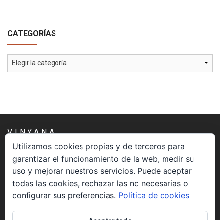
CATEGORÍAS
Categorías
VINYANA
Utilizamos cookies propias y de terceros para
garantizar el funcionamiento de la web, medir su
Una asociación constituida sin ánimo de lucro cuya misión
uso y mejorar nuestros servicios. Puede aceptar
es atender los aspectos espirituales relacionados con el
todas las cookies, rechazar las no necesarias o
proceso vivir el morir.
configurar sus preferencias.
Política de cookies
CONTACTO