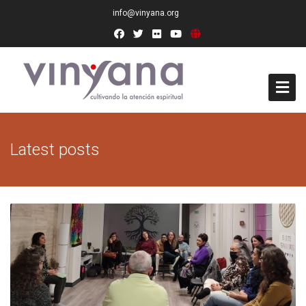
info@vinyana.org
Acceso
Latest posts
Conócenos
Socios Fundadores
Junta Directiva
Presidencia de Honor
Docentes