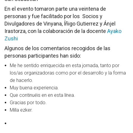
Socios Colaboradores
En el evento tomaron parte una veintena de
personas y fue facilitado por los Socios y
Colaboramos con
Divulgadores de Vinyana, Íñigo Gutierrez y Ánjel
Irastorza, con la colaboración de la docente
Ayako
Formaciones
Zushi
Algunos de los comentarios recogidos de las
Nuestra propuesta de formación
personas participantes han sido:
Realizadas
Me he sentido enriquecida en esta jornada, tanto por
los/as organizadoras como por el desarrollo y la forma
Acompañamiento
de hacerlo.
Muy buena experiencia.
Noticias
Que continuéis en en esta línea.
Gracias por todo.
Vídeos
Milla ezker.
Contacto
Cómo Colaborar