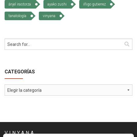
ánjel irastorza
ayako zushi
iñigo gutierrez
tanatología
vinyana
CATEGORÍAS
Categorías
VINYANA