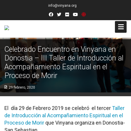
info@vinyana.org
Acceso
Celebrado Encuentro en Vinyana en
Donostia – III Taller de Introducción al
Conócenos
Acompañamiento Espiritual en el
Socios Fundadores
Proceso de Morir
Junta Directiva
29 febrero, 2020
Presidencia de Honor
El día 29 de Febrero 2019 se celebró el tercer
Taller
Docentes
de Introducción al Acompañamiento Espiritual en el
Proceso de Morir
que Vinyana organiza en Donostia-
Socios de Número
San Sebastian