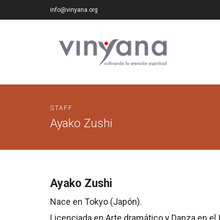
info@vinyana.org
STAFF
Ayako Zushi
Ayako Zushi
Nace en Tokyo (Japón).
Licenciada en Arte dramático y Danza en el I