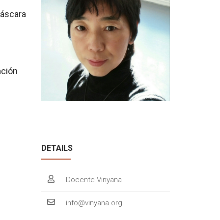
Máscara
ación
DETAILS
Docente Vinyana
info@vinyana.org