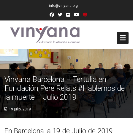
info@vinyana.org
Acceso
Conócenos
Vinyana Barcelona – Tertulia en
Socios Fundadores
Fundación Pere Relats #Hablemos de
la muerte – Julio 2019
Junta Directiva
19 julio, 2019
Presidencia de Honor
Docentes
En Barcelona, a 19 de Julio de 2019,