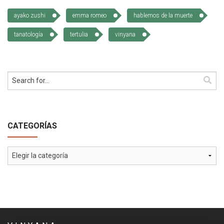
ayako zushi
emma romeo
hablemos de la muerte
tanatología
tertulia
vinyana
CATEGORÍAS
Categorías