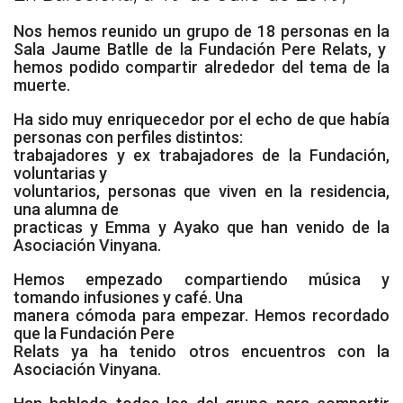
Socios de Número
Nos hemos reunido un grupo de 18 personas en la
Sala Jaume Batlle de la
Fundación Pere Relats
, y
Socios Colaboradores
hemos podido compartir alrededor del tema de la
muerte.
Colaboramos con
Ha sido muy enriquecedor por el echo de que había
personas con perfiles distintos:
Formaciones
trabajadores y ex trabajadores de la Fundación,
voluntarias y
Nuestra propuesta de formación
voluntarios, personas que viven en la residencia,
una alumna de
Realizadas
practicas y Emma y
Ayako
que han venido de la
Asociación Vinyana.
Acompañamiento
Hemos empezado compartiendo música y
tomando infusiones y café. Una
Noticias
manera cómoda para empezar. Hemos recordado
que la
Fundación Pere
Vídeos
Relats ya ha tenido otros encuentros con la
Asociación Vinyana.
Contacto