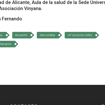
ante, Aula de la salud de la Sede Universi
 Asociación Vinyana.
n Fernando
as
encuentro
kike cordaba
mª asunción cortés
chacopino