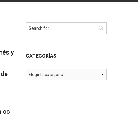
nés y
CATEGORÍAS
Categorías
 de
nios