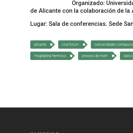
Organizado: Universidad de Alic
de Alicante con la colaboración de la
Lugar: Sala de conferencias. Sede Sa
alicante
cine forum
comunidades compasiv
magdalena hermoso
proceso de morir
xaro 