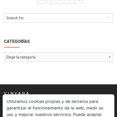
CATEGORÍAS
Categorías
VINYANA
Utilizamos cookies propias y de terceros para
garantizar el funcionamiento de la web, medir su
Una asociación constituida sin ánimo de lucro cuya misión
uso y mejorar nuestros servicios. Puede aceptar
es atender los aspectos espirituales relacionados con el