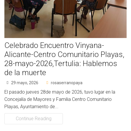
Socios de Número
Socios Colaboradores
Colaboramos con
Celebrado Encuentro Vinyana-
Formaciones
Alicante-Centro Comunitario Playas,
Nuestra propuesta de formación
28-mayo-2026,Tertulia: Hablemos
de la muerte
Realizadas
29 mayo, 2026
rosaserranopaya
Acompañamiento
El pasado jueves 28de mayo de 2026, tuvo lugar en la
Noticias
Concejalía de Mayores y Familia Centro Comunitario
Playas, Ayuntamiento de...
Vídeos
Continue Reading
Contacto