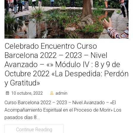
Socios de Número
Socios Colaboradores
Colaboramos con
Celebrado Encuentro Curso
Formaciones
Barcelona 2022 – 2023 – Nivel
Nuestra propuesta de formación
Avanzado – «» Módulo IV : 8 y 9 de
Octubre 2022 «La Despedida: Perdón
Realizadas
y Gratitud»
Acompañamiento
10 octubre, 2022
admin
Noticias
Curso Barcelona 2022 – 2023 – Nivel Avanzado – «El
Acompañamiento Espiritual en el Proceso de Morir» Los
Vídeos
pasados días 8...
Contacto
Continue Reading