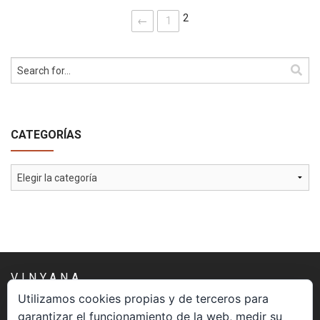
2
←
1
CATEGORÍAS
Categorías
VINYANA
Utilizamos cookies propias y de terceros para
garantizar el funcionamiento de la web, medir su
Una asociación constituida sin ánimo de lucro cuya misión