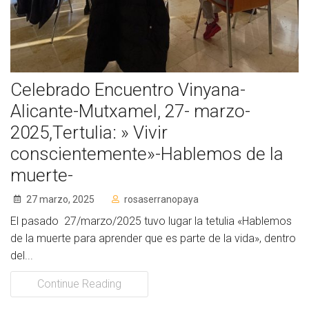
Socios de Número
Socios Colaboradores
Colaboramos con
Celebrado Encuentro Vinyana-
Formaciones
Alicante-Mutxamel, 27- marzo-
2025,Tertulia: » Vivir
Nuestra propuesta de formación
conscientemente»-Hablemos de la
Realizadas
muerte-
27 marzo, 2025
rosaserranopaya
Acompañamiento
El pasado 27/marzo/2025 tuvo lugar la tetulia «Hablemos
Noticias
de la muerte para aprender que es parte de la vida», dentro
del...
Vídeos
Continue Reading
Contacto