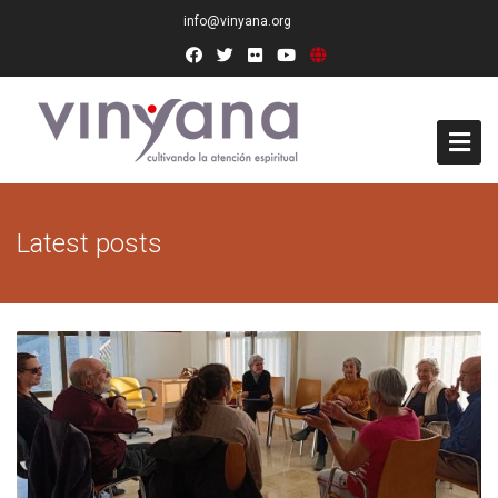
info@vinyana.org
Acceso
Latest posts
Conócenos
Socios Fundadores
Junta Directiva
Presidencia de Honor
Docentes