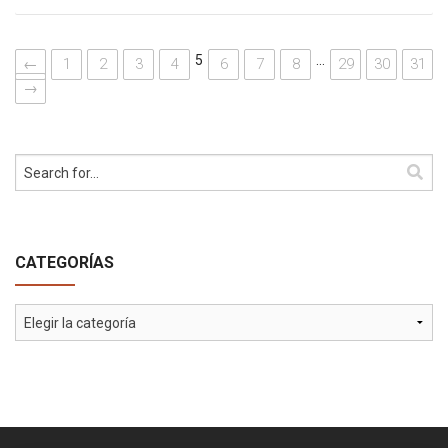
5
…
←
1
2
3
4
6
7
8
29
30
31
→
CATEGORÍAS
Categorías