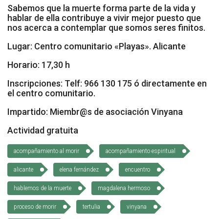
Sabemos que la muerte forma parte de la vida y
Socios Colaboradores
hablar de ella contribuye a vivir mejor puesto que
nos acerca a contemplar que somos seres finitos.
Colaboramos con
Lugar: Centro comunitario «Playas». Alicante
Formaciones
Horario: 17,30 h
Nuestra propuesta de formación
Inscripciones: Telf: 966 130 175 ó directamente en
el centro comunitario.
Realizadas
Impartido: Miembr@s de asociación Vinyana
Acompañamiento
Actividad gratuita
Noticias
acompañamiento al morir
acompañamiento espiritual
Vídeos
alicante
elena fernández
encuentro
hablemos de la muerte
magdalena hermoso
Contacto
proceso de morir
tertulia
vinyana
Cómo Colaborar