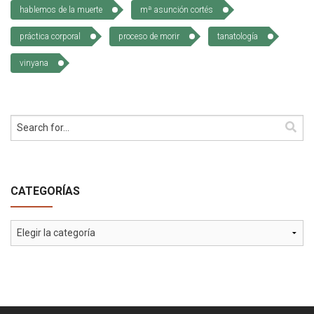
hablemos de la muerte
mª asunción cortés
Cómo Colaborar
práctica corporal
proceso de morir
tanatología
vinyana
CATEGORÍAS
Categorías