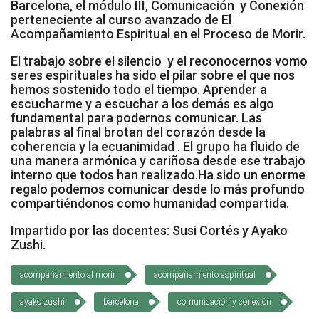
Barcelona, el módulo III, Comunicación y Conexión
Socios de Número
perteneciente al curso avanzado de El
Acompañamiento Espiritual en el Proceso de Morir.
Socios Colaboradores
El trabajo sobre el silencio y el reconocernos vomo
seres espirituales ha sido el pilar sobre el que nos
Colaboramos con
hemos sostenido todo el tiempo. Aprender a
escucharme y a escuchar a los demás es algo
Formaciones
fundamental para podernos comunicar. Las
palabras al final brotan del corazón desde la
Nuestra propuesta de formación
coherencia y la ecuanimidad . El grupo ha fluido de
una manera armónica y cariñosa desde ese trabajo
interno que todos han realizado.Ha sido un enorme
Realizadas
regalo podemos comunicar desde lo más profundo
compartiéndonos como humanidad compartida.
Acompañamiento
Impartido por las docentes: Susi Cortés y Ayako
Noticias
Zushi.
Vídeos
acompañamiento al morir
acompañamiento espiritual
ayako zushi
barcelona
comunicación y conexión
Contacto