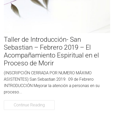
Socios de Número
Socios Colaboradores
Colaboramos con
Taller de Introducción- San
Formaciones
Sebastian – Febrero 2019 – El
Nuestra propuesta de formación
Acompañamiento Espiritual en el
Proceso de Morir
Realizadas
(INSCRIPCIÓN CERRADA POR NUMERO MÁXIMO
Acompañamiento
ASISTENTES) San Sebastian 2019: 09 de Febrero
INTRODUCCIÓN Mejorar la atención a personas en su
Noticias
proceso...
Vídeos
Continue Reading
Contacto