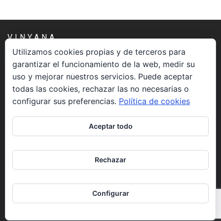
VINYANA
Utilizamos cookies propias y de terceros para
garantizar el funcionamiento de la web, medir su
Una asociación constituida sin ánimo de lucro cuya misión
uso y mejorar nuestros servicios. Puede aceptar
es atender los aspectos espirituales relacionados con el
todas las cookies, rechazar las no necesarias o
proceso vivir el morir.
configurar sus preferencias.
Política de cookies
CONTACTO
Aceptar todo
info@vinyana.org
Rechazar
REDES SOCIALES
Configurar