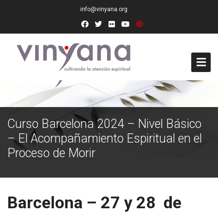
info@vinyana.org
Acceso
Conócenos
Curso Barcelona 2024 – Nivel Básico
– El Acompañamiento Espiritual en el
Socios Fundadores
Proceso de Morir
Junta Directiva
Presidencia de Honor
Barcelona – 27 y 28 de
Docentes