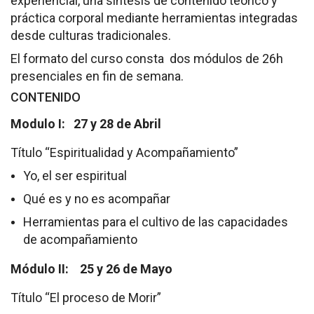
experiencial, una síntesis de contenido teórico y
práctica corporal mediante herramientas integradas
Cómo Colaborar
desde culturas tradicionales.
El formato del curso consta dos módulos de 26h
presenciales en fin de semana.
CONTENIDO
Modulo I: 27 y 28 de Abril
Título “Espiritualidad y Acompañamiento”
Yo, el ser espiritual
Qué es y no es acompañar
Herramientas para el cultivo de las capacidades
de acompañamiento
Módulo II: 25 y 26 de Mayo
Título “El proceso de Morir”