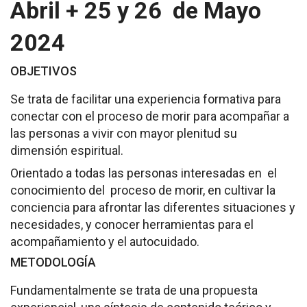
Abril + 25 y 26 de Mayo
Socios de Número
2024
Socios Colaboradores
OBJETIVOS
Colaboramos con
Se trata de facilitar una experiencia formativa para
Formaciones
conectar con el proceso de morir para acompañar a
las personas a vivir con mayor plenitud su
Nuestra propuesta de formación
dimensión espiritual.
Realizadas
Orientado a todas las personas interesadas en el
conocimiento del proceso de morir, en cultivar la
Acompañamiento
conciencia para afrontar las diferentes situaciones y
necesidades, y conocer herramientas para el
Noticias
acompañamiento y el autocuidado.
METODOLOGÍA
Vídeos
Fundamentalmente se trata de una propuesta
Contacto