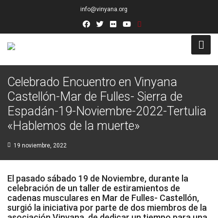
info@vinyana.org
Acceso
Celebrado Encuentro en Vinyana
Castellón-Mar de Fulles- Sierra de
Conócenos
Espadán-19-Noviembre-2022-Tertulia
Socios Fundadores
«Hablemos de la muerte»
Junta Directiva
19 noviembre, 2022
Presidencia de Honor
El pasado sábado 19 de Noviembre, durante la
Docentes
celebración de un taller de estiramientos de
cadenas musculares en Mar de Fulles- Castellón,
surgió la iniciativa por parte de dos miembros de la
Socios de Número
asociación Vinyana, de dedicar un tiempo para una