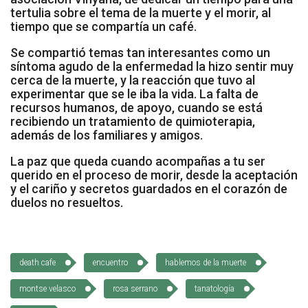
tertulia sobre el tema de la muerte y el morir, al
Socios Colaboradores
tiempo que se compartía un café.
Colaboramos con
Se compartió temas tan interesantes como un
síntoma agudo de la enfermedad la hizo sentir muy
cerca de la muerte, y la reacción que tuvo al
Formaciones
experimentar que se le iba la vida. La falta de
recursos humanos, de apoyo, cuando se está
Nuestra propuesta de formación
recibiendo un tratamiento de quimioterapia,
además de los familiares y amigos.
Realizadas
La paz que queda cuando acompañas a tu ser
querido en el proceso de morir, desde la aceptación
Acompañamiento
y el cariño y secretos guardados en el corazón de
duelos no resueltos.
Noticias
Vídeos
death cafe
encuentro
hablemos de la muerte
Contacto
montse velasco
rosa serrano
tanatología
Cómo Colaborar