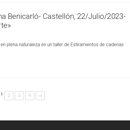
a Benicarló- Castellón, 22/Julio/2023-
rte»
 en plena naturaleza en un taller de Estiramientos de cadenas
1
2
3
4
→