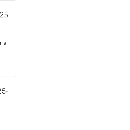
025
r la
25-
e