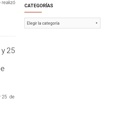
 realizó
CATEGORÍAS
Categorías
 y 25
de
y 25 de