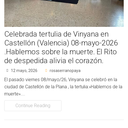
Socios Colaboradores
Colaboramos con
Celebrada tertulia de Vinyana en
Formaciones
Castellón (Valencia) 08-mayo-2026
Nuestra propuesta de formación
.Hablemos sobre la muerte. El Rito
de despedida alivia el corazón.
Realizadas
12 mayo, 2026
rosaserranopaya
Acompañamiento
El pasado viernes 08/mayo/26, Vinyana se celebró en la
Noticias
ciudad de Castellón de la Plana , la tertulia:»Hablemos de la
muerte»....
Vídeos
Continue Reading
Contacto
Cómo Colaborar