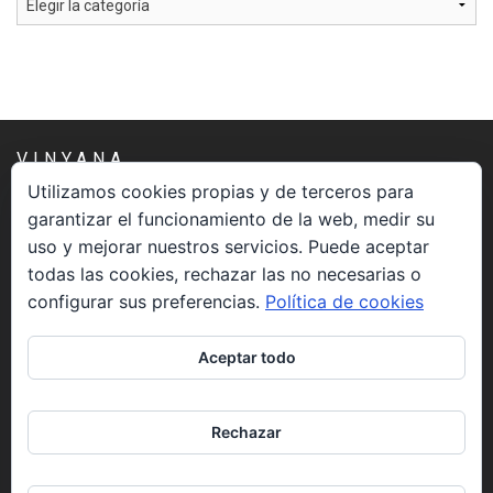
VINYANA
Utilizamos cookies propias y de terceros para
garantizar el funcionamiento de la web, medir su
Una asociación constituida sin ánimo de lucro cuya misión
uso y mejorar nuestros servicios. Puede aceptar
es atender los aspectos espirituales relacionados con el
todas las cookies, rechazar las no necesarias o
proceso vivir el morir.
configurar sus preferencias.
Política de cookies
CONTACTO
Aceptar todo
info@vinyana.org
Rechazar
REDES SOCIALES