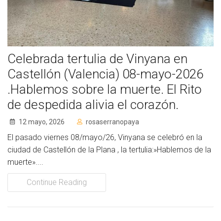
Socios Colaboradores
Colaboramos con
Celebrada tertulia de Vinyana en
Formaciones
Castellón (Valencia) 08-mayo-2026
Nuestra propuesta de formación
.Hablemos sobre la muerte. El Rito
de despedida alivia el corazón.
Realizadas
12 mayo, 2026
rosaserranopaya
Acompañamiento
El pasado viernes 08/mayo/26, Vinyana se celebró en la
Noticias
ciudad de Castellón de la Plana , la tertulia:»Hablemos de la
muerte»....
Vídeos
Continue Reading
Contacto
Cómo Colaborar