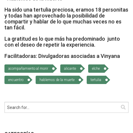
Socios de Número
Ha sido una tertulia preciosa, eramos 18 personitas
y todas han aprovechado la posibilidad de
Socios Colaboradores
compartir y hablar de lo que muchas veces no es
tan fácil.
Colaboramos con
La gratitud es lo que más ha predominado junto
con el deseo de repetir la experiencia.
Formaciones
Facilitadoras: Divulgadoras asociadas a Vinyana
Nuestra propuesta de formación
acompañamiento al morir
alicante
elche
Realizadas
encuentro
hablemos de la muerte
tertulia
Acompañamiento
Noticias
Vídeos
Contacto