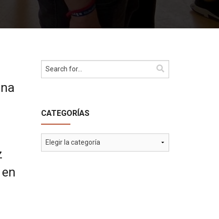
ona
CATEGORÍAS
Categorías
z
 en