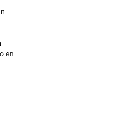
ón
n
to en