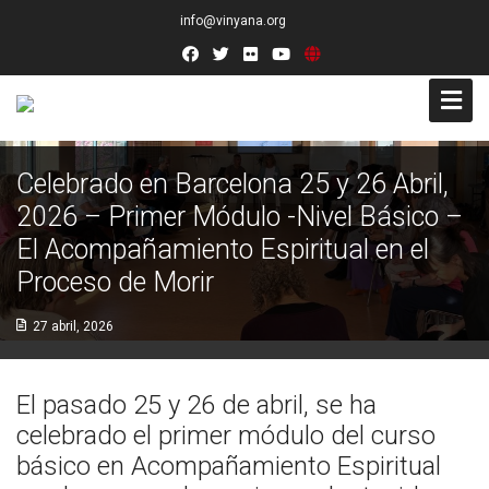
info@vinyana.org
Acceso
Celebrado en Barcelona 25 y 26 Abril,
2026 – Primer Módulo -Nivel Básico –
Conócenos
El Acompañamiento Espiritual en el
Socios Fundadores
Proceso de Morir
Junta Directiva
27 abril, 2026
Presidencia de Honor
El pasado 25 y 26 de abril, se ha
Docentes
celebrado el primer módulo del curso
básico en Acompañamiento Espiritual
Socios de Número