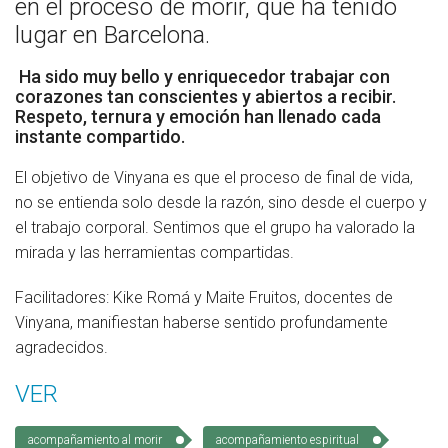
en el proceso de morir, que ha tenido
Socios Colaboradores
lugar en Barcelona.
Colaboramos con
Ha sido muy bello y enriquecedor trabajar con
corazones tan conscientes y abiertos a recibir.
Respeto, ternura y emoción han llenado cada
Formaciones
instante compartido.
Nuestra propuesta de formación
El objetivo de Vinyana es que el proceso de final de vida,
no se entienda solo desde la razón, sino desde el cuerpo y
Realizadas
el trabajo corporal. Sentimos que el grupo ha valorado la
mirada y las herramientas compartidas.
Acompañamiento
Facilitadores: Kike Romá y Maite Fruitos, docentes de
Noticias
Vinyana, manifiestan haberse sentido profundamente
agradecidos.
Vídeos
VER
Contacto
Cómo Colaborar
acompañamiento al morir
acompañamiento espiritual