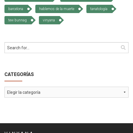
barcelona
hablemos de la muerte
tanatología
tew bunnag
vinyana
CATEGORÍAS
Categorías