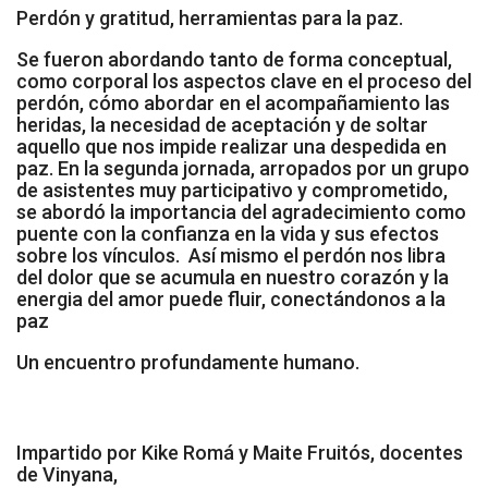
Perdón y gratitud, herramientas para la paz.
Socios Colaboradores
Se fueron abordando tanto de forma conceptual,
Colaboramos con
como corporal los aspectos clave en el proceso del
perdón, cómo abordar en el acompañamiento las
heridas, la necesidad de aceptación y de soltar
Formaciones
aquello que nos impide realizar una despedida en
paz. En la segunda jornada, arropados por un grupo
Nuestra propuesta de formación
de asistentes muy participativo y comprometido,
se abordó la importancia del agradecimiento como
Realizadas
puente con la confianza en la vida y sus efectos
sobre los vínculos. Así mismo el perdón nos libra
del dolor que se acumula en nuestro corazón y la
Acompañamiento
energia del amor puede fluir, conectándonos a la
paz
Noticias
Un encuentro profundamente humano.
Vídeos
Contacto
Impartido por Kike Romá y Maite Fruitós, docentes
de Vinyana,
Cómo Colaborar