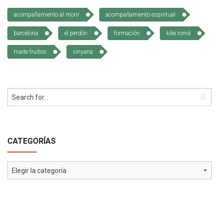
acompañamiento al morir
acompañamiento espiritual
barcelona
el perdón
formación
kike romá
maite fruitos
vinyana
CATEGORÍAS
Categorías