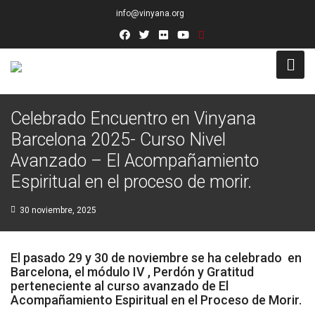
info@vinyana.org
Acceso
Celebrado Encuentro en Vinyana
Barcelona 2025- Curso Nivel
Conócenos
Avanzado – El Acompañamiento
Socios Fundadores
Espiritual en el proceso de morir.
Junta Directiva
30 noviembre, 2025
Presidencia de Honor
El pasado 29 y 30 de noviembre se ha celebrado en
Docentes
Barcelona, el módulo IV , Perdón y Gratitud
perteneciente al curso avanzado de El
Acompañamiento Espiritual en el Proceso de Morir.
Socios de Número