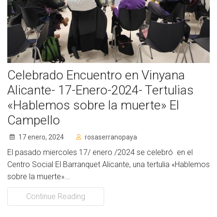
Socios de Número
Socios Colaboradores
Colaboramos con
Celebrado Encuentro en Vinyana
Formaciones
Alicante- 17-Enero-2024- Tertulias
Nuestra propuesta de formación
«Hablemos sobre la muerte» El
Campello
Realizadas
17 enero, 2024
rosaserranopaya
Acompañamiento
El pasado miercoles 17/ enero /2024 se celebró en el
Noticias
Centro Social El Barranquet Alicante, una tertulia «Hablemos
sobre la muerte»...
Vídeos
Continue Reading
Contacto