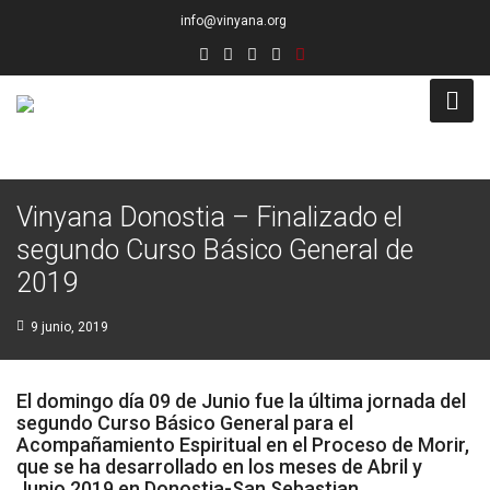
info@vinyana.org
Acceso
Vinyana Donostia – Finalizado el
Conócenos
segundo Curso Básico General de
Socios Fundadores
2019
Junta Directiva
9 junio, 2019
Presidencia de Honor
El domingo día 09 de Junio fue la última jornada del
Docentes
segundo Curso Básico General para el
Acompañamiento Espiritual en el Proceso de Morir,
que se ha desarrollado en los meses de Abril y
Socios de Número
Junio 2019 en Donostia-San Sebastian