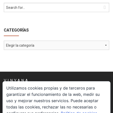
CATEGORÍAS
Categorías
VINYANA
Utilizamos cookies propias y de terceros para
garantizar el funcionamiento de la web, medir su
Una asociación constituida sin ánimo de lucro cuya misión
uso y mejorar nuestros servicios. Puede aceptar
es atender los aspectos espirituales relacionados con el
todas las cookies, rechazar las no necesarias o
proceso vivir el morir.