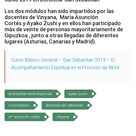
Socios Colaboradores
Los dos módulos han sido impartidos por las
docentes de Vinyana,
María Asunción
Colaboramos con
Cortés
y
Ayako Zushi
y en ellos han participado
más de veinte de personas mayoritariamente de
Gipuzkoa , junto a otras llegadas de diferentes
Formaciones
lugares (Asturias, Canarias y Madrid).
Nuestra propuesta de formación
Curso Básico General – San Sebastian 2019 – El
Realizadas
Acompañamiento Espiritual en el Proceso de Morir
Acompañamiento
Noticias
acompañamiento espiritual
ayako zushi
Vídeos
curso básico
donostia-san sebastian
mª asunción cortes
vinyana
Contacto
Cómo Colaborar