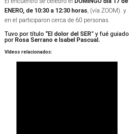
El encuentro se celebró el
DOMINGO día 17 de
Socios Colaboradores
ENERO, de 10:30 a 12:30 horas
, (vía ZOOM). y
en el participaron cerca de 60 personas.
Colaboramos con
Tuvo por título
“El dolor del SER
” y fué guiado
Formaciones
por
Rosa Serrano e Isabel Pascual.
Nuestra propuesta de formación
Vídeos relacionados:
Realizadas
Acompañamiento
Noticias
Vídeos
Contacto
Cómo Colaborar