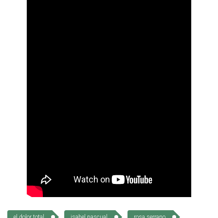
el dolor total
isabel pascual
rosa serrano