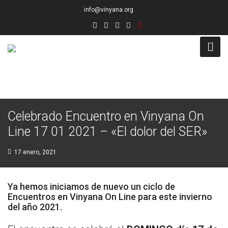
info@vinyana.org
Acceso
Conócenos
Celebrado Encuentro en Vinyana On
Socios Fundadores
Line 17 01 2021 – «El dolor del SER»
Junta Directiva
17 enero, 2021
Presidencia de Honor
Ya hemos iniciamos de nuevo un ciclo de
Docentes
Encuentros en Vinyana On Line para este invierno
del año 2021.
Socios de Número