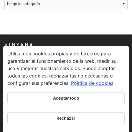
Categorías
VINYANA
Utilizamos cookies propias y de terceros para
garantizar el funcionamiento de la web, medir su
Una asociación constituida sin ánimo de lucro cuya misión
uso y mejorar nuestros servicios. Puede aceptar
es atender los aspectos espirituales relacionados con el
todas las cookies, rechazar las no necesarias o
proceso vivir el morir.
configurar sus preferencias.
Política de cookies
CONTACTO
Aceptar todo
info@vinyana.org
Rechazar
REDES SOCIALES