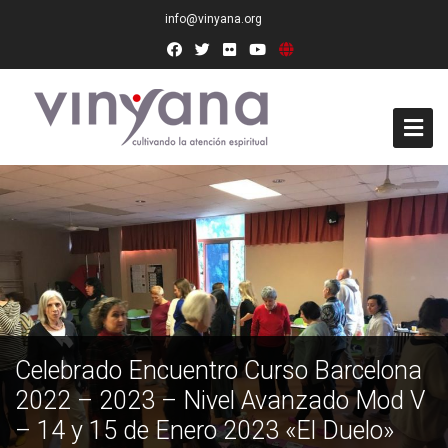
info@vinyana.org
Acceso
Conócenos
Socios Fundadores
Junta Directiva
Celebrado Encuentro Curso Barcelona
Presidencia de Honor
2022 – 2023 – Nivel Avanzado Mod V
Docentes
– 14 y 15 de Enero 2023 «El Duelo»