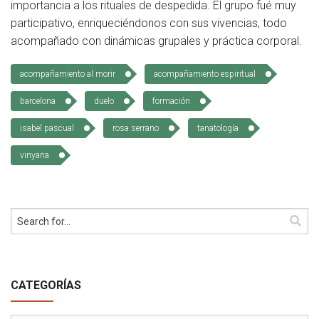
importancia a los rituales de despedida. El grupo fué muy
Cómo Colaborar
participativo, enriqueciéndonos con sus vivencias, todo
acompañado con dinámicas grupales y práctica corporal.
acompañamiento al morir
acompañamiento espiritual
barcelona
duelo
formación
isabel pascual
rosa serrano
tanatología
vinyana
CATEGORÍAS