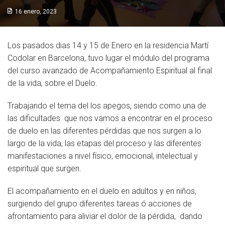
Socios de Número
16 enero, 2023
Socios Colaboradores
Los pasados dias 14 y 15 de Enero en la residencia Martí
Colaboramos con
Codolar en Barcelona, tuvo lugar el módulo del programa
del curso avanzado de Acompañamiento Espiritual al final
Formaciones
de la vida, sobre el Duelo.
Nuestra propuesta de formación
Trabajando el tema del los apegos, siendo como una de
las dificultades que nos vamos a encontrar en el proceso
Realizadas
de duelo en las diferentes pérdidas que nos surgen a lo
largo de la vida, las etapas del proceso y las diferentes
Acompañamiento
manifestaciones a nivel físico, emocional, intelectual y
espiritual que surgen.
Noticias
El acompañamiento en el duelo en adultos y en niños,
Vídeos
surgiendo del grupo diferentes tareas ó acciones de
Contacto
afrontamiento para aliviar el dolor de la pérdida, dando