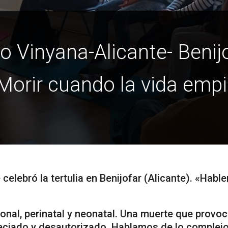
 Vinyana-Alicante- Benijof
Morir cuando la vida emp
celebró la tertulia en Benijofar (Alicante). «Hab
nal, perinatal y neonatal. Una muerte que provoc
reciado y desautorizado. Hablamos de lo complej