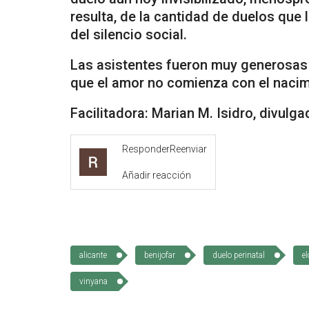
resulta, de la cantidad de duelos que 
del silencio social.
Las asistentes fueron muy generosas 
que el amor no comienza con el nacimi
Facilitadora: Marian M. Isidro, divulg
Responder
Reenviar
Añadir reacción
alicante
benijofar
duelo perinatal
e
vinyana