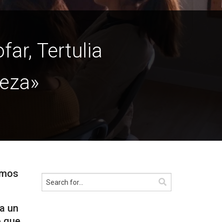
ar, Tertulia
ieza»
lemos
a un
o que