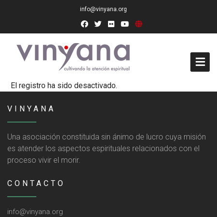
info@vinyana.org
El registro ha sido desactivado.
Acceso
VINYANA
Conócenos
Socios Fundadores
Una asociación constituida sin ánimo de lucro cuya misión
es atender los aspectos espirituales relacionados con el
Junta Directiva
proceso vivir el morir.
Presidencia de Honor
CONTACTO
Docentes
info@vinyana.org