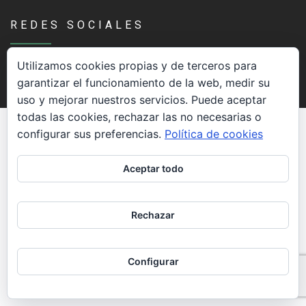
Socios de Número
REDES SOCIALES
Socios Colaboradores
Utilizamos cookies propias y de terceros para
Colaboramos con
garantizar el funcionamiento de la web, medir su
uso y mejorar nuestros servicios. Puede aceptar
Formaciones
todas las cookies, rechazar las no necesarias o
configurar sus preferencias.
Política de cookies
Nuestra propuesta de formación
Realizadas
Aceptar todo
Acompañamiento
Rechazar
Noticias
Configurar
Vídeos
Contacto