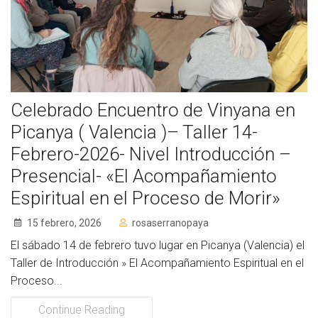
Socios de Número
Socios Colaboradores
Colaboramos con
Celebrado Encuentro de Vinyana en
Formaciones
Picanya ( Valencia )– Taller 14-
Nuestra propuesta de formación
Febrero-2026- Nivel Introducción –
Presencial- «El Acompañamiento
Realizadas
Espiritual en el Proceso de Morir»
Acompañamiento
15 febrero, 2026
rosaserranopaya
Noticias
El sábado 14 de febrero tuvo lugar en Picanya (Valencia) el
Taller de Introducción » El Acompañamiento Espiritual en el
Vídeos
Proceso...
Contacto
Continue Reading