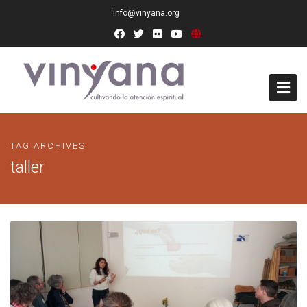
info@vinyana.org
Acceso
TAG ARCHIVES
Conócenos
taller
Socios Fundadores
Junta Directiva
Presidencia de Honor
Docentes