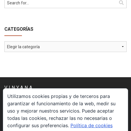
Cómo Colaborar
CATEGORÍAS
Categorías
VINYANA
Utilizamos cookies propias y de terceros para
garantizar el funcionamiento de la web, medir su
Una asociación constituida sin ánimo de lucro cuya misión
uso y mejorar nuestros servicios. Puede aceptar
es atender los aspectos espirituales relacionados con el
todas las cookies, rechazar las no necesarias o
proceso vivir el morir.
configurar sus preferencias.
Política de cookies