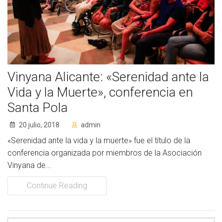
Socios de Número
Socios Colaboradores
Colaboramos con
Vinyana Alicante: «Serenidad ante la
Formaciones
Vida y la Muerte», conferencia en
Nuestra propuesta de formación
Santa Pola
Realizadas
20 julio, 2018
admin
«Serenidad ante la vida y la muerte» fue el título de la
Acompañamiento
conferencia organizada por miembros de la Asociación
Vinyana de...
Noticias
Continue Reading
Vídeos
Contacto