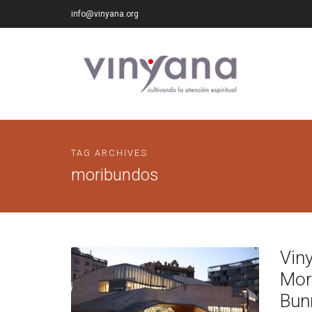
info@vinyana.org
TAG ARCHIVES
moribundos
Vin
Mor
Bun