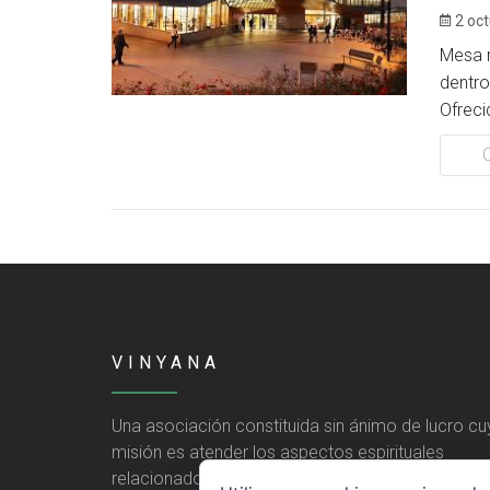
2 oct
Mesa 
dentro
Ofreci
VINYANA
Una asociación constituida sin ánimo de lucro cu
misión es atender los aspectos espirituales
relacionados con el proceso vivir el morir.