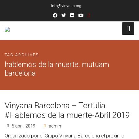
info@vinyana.org
Acceso
TAG ARCHIVES
Conócenos
hablemos de la muerte. mutuam
barcelona
Socios Fundadores
Junta Directiva
Vinyana Barcelona – Tertulia
Presidencia de Honor
#Hablemos de la muerte-Abril 2019
Docentes
5 abril, 2019
admin
Socios de Número
Organizado por el Grupo Vinyana Barcelona el próximo