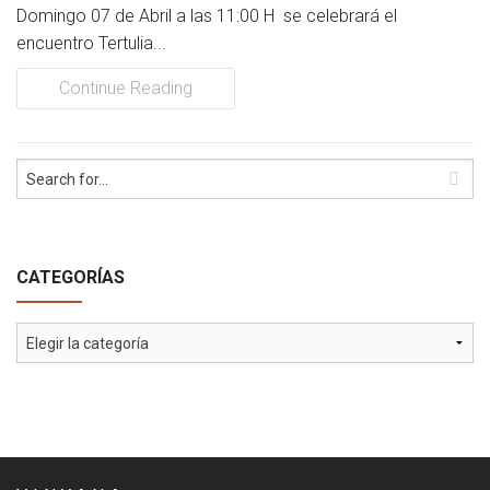
Domingo 07 de Abril a las 11:00 H se celebrará el
Socios Colaboradores
encuentro Tertulia...
Colaboramos con
Continue Reading
Formaciones
Nuestra propuesta de formación
Realizadas
CATEGORÍAS
Acompañamiento
Noticias
Categorías
Vídeos
Contacto
Cómo Colaborar