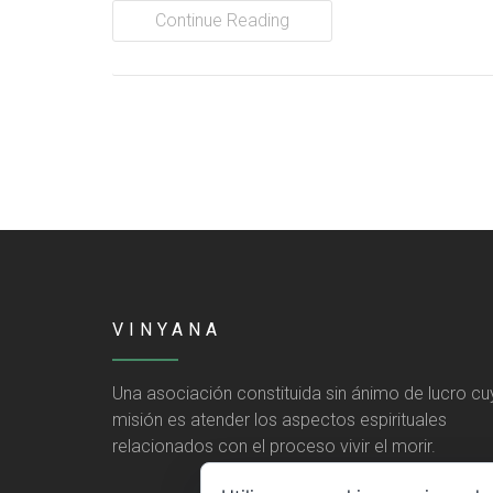
Continue Reading
VINYANA
Una asociación constituida sin ánimo de lucro cu
misión es atender los aspectos espirituales
relacionados con el proceso vivir el morir.