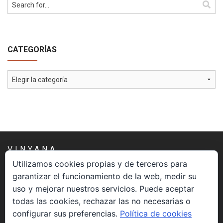
Cómo Colaborar
CATEGORÍAS
Categorías
VINYANA
Utilizamos cookies propias y de terceros para
garantizar el funcionamiento de la web, medir su
Una asociación constituida sin ánimo de lucro cuya misión
uso y mejorar nuestros servicios. Puede aceptar
es atender los aspectos espirituales relacionados con el
todas las cookies, rechazar las no necesarias o
proceso vivir el morir.
configurar sus preferencias.
Política de cookies