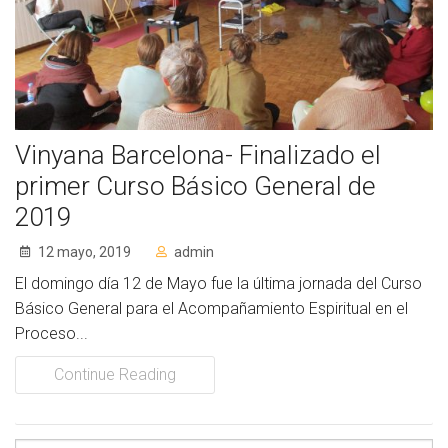
Socios de Número
Socios Colaboradores
Colaboramos con
Vinyana Barcelona- Finalizado el
Formaciones
primer Curso Básico General de
Nuestra propuesta de formación
2019
Realizadas
12 mayo, 2019
admin
El domingo día 12 de Mayo fue la última jornada del Curso
Acompañamiento
Básico General para el Acompañamiento Espiritual en el
Proceso...
Noticias
Continue Reading
Vídeos
Contacto