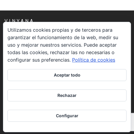
VINYANA
Utilizamos cookies propias y de terceros para
garantizar el funcionamiento de la web, medir su
Una asociación constituida sin ánimo de lucro cuya misión
uso y mejorar nuestros servicios. Puede aceptar
es atender los aspectos espirituales relacionados con el
todas las cookies, rechazar las no necesarias o
proceso vivir el morir.
configurar sus preferencias.
Política de cookies
CONTACTO
Aceptar todo
info@vinyana.org
Rechazar
REDES SOCIALES
Configurar