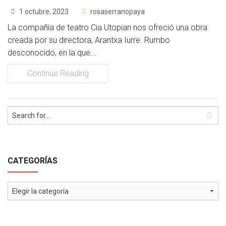
1 octubre, 2023
rosaserranopaya
Socios Colaboradores
La compañía de teatro Cia Utopian nos ofreció una obra
Colaboramos con
creada por su directora, Arantxa Iurre. Rumbo
desconocido, en la que...
Formaciones
Continue Reading
Nuestra propuesta de formación
Realizadas
Acompañamiento
Noticias
CATEGORÍAS
Vídeos
Categorías
Contacto
Cómo Colaborar