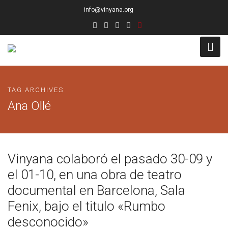
info@vinyana.org
Acceso
TAG ARCHIVES
Conócenos
Ana Ollé
Socios Fundadores
Junta Directiva
Vinyana colaboró el pasado 30-09 y
Presidencia de Honor
el 01-10, en una obra de teatro
documental en Barcelona, Sala
Docentes
Fenix, bajo el titulo «Rumbo
Socios de Número
desconocido»