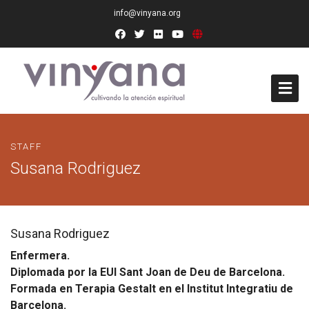
info@vinyana.org
Acceso
STAFF
Conócenos
Susana Rodriguez
Socios Fundadores
Junta Directiva
Susana Rodriguez
Enfermera.
Presidencia de Honor
Diplomada por la EUI Sant Joan de Deu de Barcelona.
Docentes
Formada en Terapia Gestalt en el Institut Integratiu de
Barcelona.