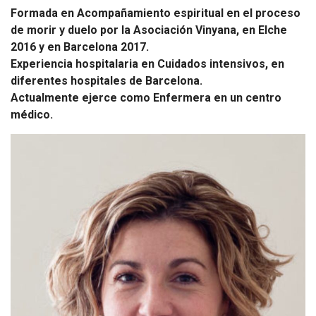
Socios de Número
Formada en Acompañamiento espiritual en el proceso
de morir y duelo por la Asociación Vinyana, en Elche
Socios Colaboradores
2016 y en Barcelona 2017.
Experiencia hospitalaria en Cuidados intensivos, en
Colaboramos con
diferentes hospitales de Barcelona.
Actualmente ejerce como Enfermera en un
centro
Formaciones
médico.
Nuestra propuesta de formación
Realizadas
Acompañamiento
Noticias
Vídeos
Contacto