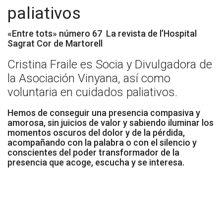
paliativos
Socios Colaboradores
«Entre tots» número 67 La revista de l’Hospital
Colaboramos con
Sagrat Cor de Martorell
Formaciones
Cristina Fraile es Socia y Divulgadora de
la Asociación Vinyana, así como
Nuestra propuesta de formación
voluntaria en cuidados paliativos.
Realizadas
Hemos de conseguir una presencia compasiva y
amorosa, sin juicios de valor y sabiendo iluminar los
Acompañamiento
momentos oscuros del dolor y de la pérdida,
acompañando con la palabra o con el silencio y
Noticias
conscientes del poder transformador de la
presencia que acoge, escucha y se interesa.
Vídeos
Contacto
Cómo Colaborar