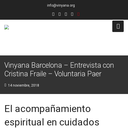
info@vinyana.org
Acceso
Conócenos
Vinyana Barcelona – Entrevista con
Socios Fundadores
Cristina Fraile – Voluntaria Paer
Junta Directiva
14 noviembre, 2018
Presidencia de Honor
El acompañamiento
Docentes
espiritual en cuidados
Socios de Número